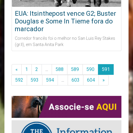
EUA: Itsinthepost vence G2; Buster
Douglas e Some In Tieme fora do
marcador
Corredor francês foi o melhor no San Luis Rey Stakes
(gr.II), em Santa Anita Park
«
1
2
...
588
589
590
591
592
593
594
...
603
604
»