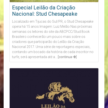
Especial Leilão da Criação
Nacional: Stud Chesapeake
Localizado em Tijucas do Sul/PR, o Stud Chesapeake
opera há 15 anos Imagem: Luiz Melão Nas próximas
semanas os leitores do site da ABCPCC/Stud Book
Brasileiro conhecerão um pouco mais sobre os
criadores que participarão do Leilão da Criação
Nacional 2017. Uma série de reportagens especiais,
contando um bocado da história de cada inscritor no
turfe, será apresentada até a...
[continua
]