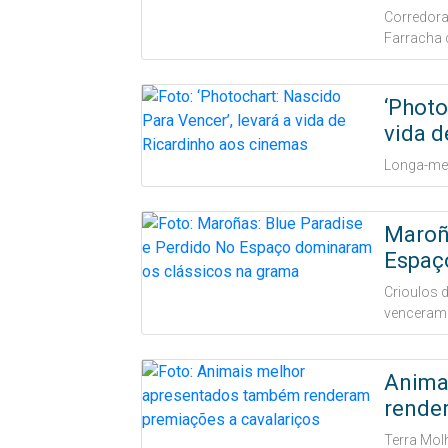
Corredora
Farracha d
‘Photo
vida d
Longa-met
Maroña
Espaç
Crioulos 
venceram o
Anima
rende
Terra Molh