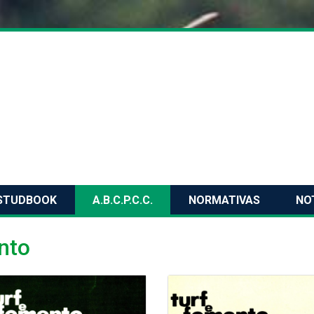
STUDBOOK
A.B.C.P.C.C.
NORMATIVAS
NO
nto