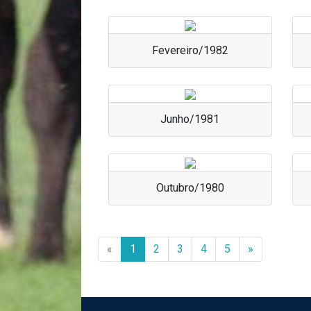
Fevereiro/1982
Junho/1981
Outubro/1980
«
1
2
3
4
5
»