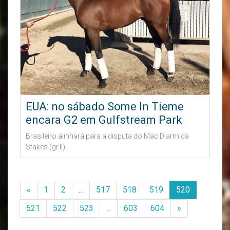
EUA: no sábado Some In Tieme
encara G2 em Gulfstream Park
Brasileiro alinhará para a disputa do Mac Diarmida
Stakes (gr.II).
«
1
2
...
517
518
519
520
521
522
523
...
603
604
»