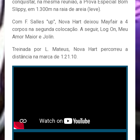
conquistar, na mesma reunião, a Prova Especial Born
Slippy, em 1.300m na raia de areia (leve).
Com F. Salles "up", Nova Hart deixou Mayfair a 4
corpos na segunda colocação. A seguir, Log On, Meu
Amor Maior e Jolín.
Treinada por L. Mateus, Nova Hart percorreu a
distância na marca de 1:21.10.