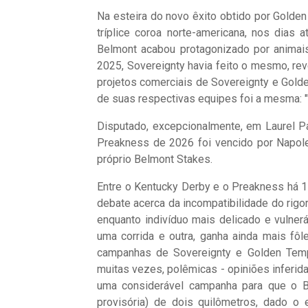
Na esteira do novo êxito obtido por Golden
tríplice coroa norte-americana, nos dias
Belmont acabou protagonizado por animai
2025, Sovereignty havia feito o mesmo, re
projetos comerciais de Sovereignty e Gold
de suas respectivas equipes foi a mesma: "
Disputado, excepcionalmente, em Laurel Pa
Preakness de 2026 foi vencido por Napole
próprio Belmont Stakes.
Entre o Kentucky Derby e o Preakness há 15
debate acerca da incompatibilidade do rigo
enquanto indivíduo mais delicado e vulner
uma corrida e outra, ganha ainda mais fô
campanhas de Sovereignty e Golden Tempo
muitas vezes, polêmicas - opiniões inferida
uma considerável campanha para que o B
provisória) de dois quilômetros, dado o