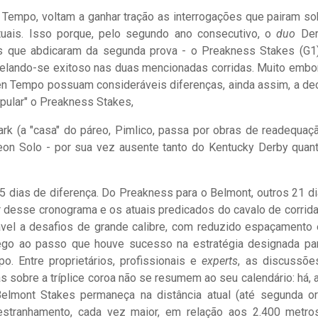
 Tempo, voltam a ganhar tração as interrogações que pairam so
 atuais. Isso porque, pelo segundo ano consecutivo, o
duo
Der
s que abdicaram da segunda prova - o Preakness Stakes (G1
velando-se exitoso nas duas mencionadas corridas. Muito embo
en Tempo possuam consideráveis diferenças, ainda assim, a de
pular" o Preakness Stakes,
rk (a "casa" do páreo, Pimlico, passa por obras de readequaçã
on Solo - por sua vez ausente tanto do Kentucky Derby quan
 dias de diferença. Do Preakness para o Belmont, outros 21 di
r desse cronograma e os atuais predicados do cavalo de corrida
ável a desafios de grande calibre, com reduzido espaçamento 
lego ao passo que houve sucesso na estratégia designada pa
. Entre proprietários, profissionais e
experts
, as discussõe
s sobre a tríplice coroa não se resumem ao seu calendário: há, a
elmont Stakes permaneça na distância atual (até segunda o
 estranhamento, cada vez maior, em relação aos 2.400 metro