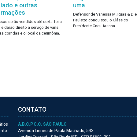
slado e outras
uma
ormações
Defensor de Vanessa M. Ruas & Di
Pauletto conquistou o Clássico
ssos serão vendidos até sexta-feira
Presidente Cneu Aranha.
 e darão direito a serviço de vans
as corridas e o local da cerimônia.
CONTATO
ários
A.B.C.P.C.C. SÃO PAULO
ento
Avenida Linneo de Paula Machado, 543