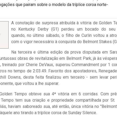
ogações que pairam sobre o modelo da tríplice coroa norte-
A conotação de surpresa atribuída à vitória de Golden 
no Kentucky Derby (G1) perdeu um bocado do seu 
-
quando, no último sábado, o filho de Curlin voltou a atro
com o vigor necessário à conquista do Belmont Stakes (G
Na terceira e última edição da prova disputada em Sar
suntuosas obras de revitalização em Belmont Park, jà às vésper
z, treinado por Cherie DeVaux, superou Commandment por 1 co
tros no tempo de 2:03.49. Favorito dos apostadores, Renegade
ill Downs, desta feita finalizou em terceiro - sem levar per
nente, que voltou a lhe superar.
, Golden Tempo obteve sua 4ª vitória em 6 corridas. Com pr
Tempo tem sua criação e propriedade compartilhada por St. 
iás, haviam saboreado sua, até então, única vitória no "Belmont
uele ano tirando a tríplice coroa de Sunday Silence.