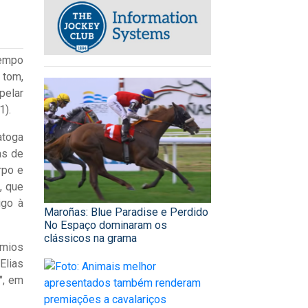
Tempo
tom,
pelar
1).
atoga
as de
rpo e
, que
igo à
Maroñas: Blue Paradise e Perdido
No Espaço dominaram os
clássicos na grama
êmios
Elias
", em