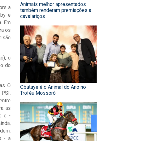
Animais melhor apresentados
bre a
também renderam premiações a
by e
cavalariços
). Em
ra os
cisão
o), o
to do
as. O
Obataye é o Animal do Ano no
 PSI,
Troféu Mossoró
entre
ra as
s e -
inda,
rdem,
s - a