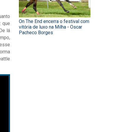
uanto
On The End encerra o festival com
z que
vitória de luxo na Milha - Oscar
De lá
Pacheco Borges
empo,
vesse
forma
attle