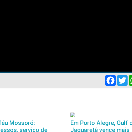
Facebo
Tw
féu Mossoró:
Em Porto Alegre, Gulf 
ressos, serviço de
Jaguaretê vence mais