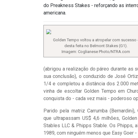
do Preakness Stakes - reforçando as interr
americana.
Golden Tempo voltou a atropelar com sucesso 
desta feita no Belmont Stakes (G1).
Imagem: Coglianese Photo/NTRA.com
(abrigou a realização do páreo durante as 
sua conclusão), o conduzido de José Orti
1/4 e completou a distância dos 2.000 me
vinha de escoltar Golden Tempo em Church
conquista do - cada vez mais - poderoso opo
Parido pela matriz Carrumba (Bernardini)
que ultrapassam US$ 4,6 milhões, Golden 
Stables LLC & Phipps Stable. Os Phipps, al
1989, com ninguém menos que Easy Goer - àq