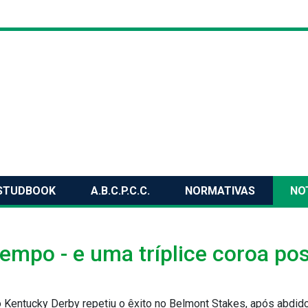
STUDBOOK
A.B.C.P.C.C.
NORMATIVAS
NO
mpo - e uma tríplice coroa po
 Kentucky Derby repetiu o êxito no Belmont Stakes, após abdid