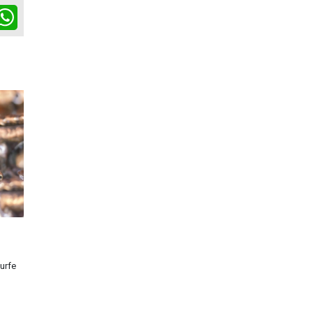
ok
itter
WhatsApp
urfe