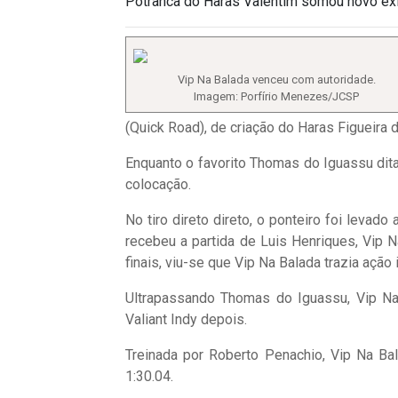
Potranca do Haras Valentim somou novo êxi
Vip Na Balada venceu com autoridade.
Imagem: Porfírio Menezes/JCSP
(Quick Road), de criação do Haras Figueira 
Enquanto o favorito Thomas do Iguassu ditav
colocação.
No tiro direto direto, o ponteiro foi levado
recebeu a partida de Luis Henriques, Vip 
finais, viu-se que Vip Na Balada trazia ação i
Ultrapassando Thomas do Iguassu, Vip Na 
Valiant Indy depois.
Treinada por Roberto Penachio, Vip Na Bal
1:30.04.