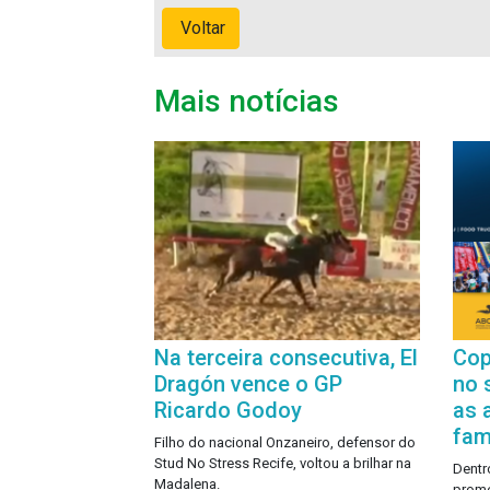
Voltar
Mais notícias
Na terceira consecutiva, El
Cop
Dragón vence o GP
no 
Ricardo Godoy
as 
famí
Filho do nacional Onzaneiro, defensor do
Stud No Stress Recife, voltou a brilhar na
Dentro
Madalena.
prome