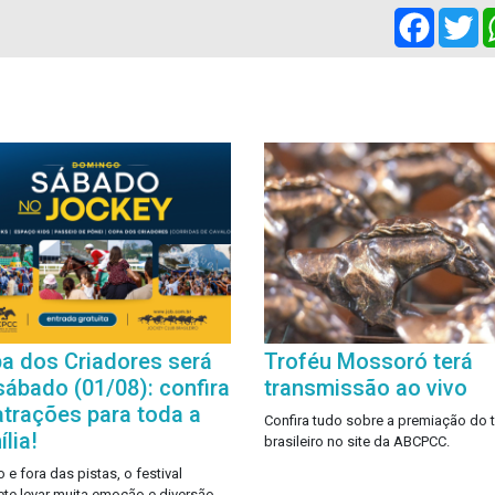
Facebo
Tw
a dos Criadores será
Troféu Mossoró terá
sábado (01/08): confira
transmissão ao vivo
atrações para toda a
Confira tudo sobre a premiação do t
lia!
brasileiro no site da ABCPCC.
 e fora das pistas, o festival
te levar muita emoção e diversão