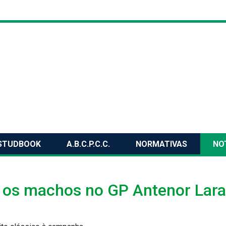
STUDBOOK
A.B.C.P.C.C.
NORMATIVAS
NO
a os machos no GP Antenor Lara