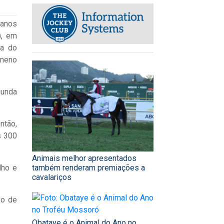
anos
), em
ea do
eneno
gunda
ntão,
s 300
Animais melhor apresentados
lho e
também renderam premiações a
cavalariços
po de
Obataye é o Animal do Ano no