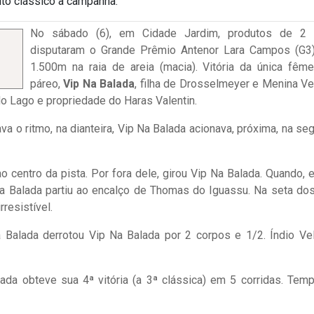
to clássico à campanha.
No sábado (6), em Cidade Jardim, produtos de 2 
disputaram o Grande Prêmio Antenor Lara Campos (G3
1.500m na raia de areia (macia). Vitória da única fêm
páreo,
Vip Na Balada
, filha de Drosselmeyer e Menina V
do Lago e propriedade do Haras Valentin.
a o ritmo, na dianteira, Vip Na Balada acionava, próxima, na se
 ao centro da pista. Por fora dele, girou Vip Na Balada. Quando, e
Na Balada partiu ao encalço de Thomas do Iguassu. Na seta do
rresistível.
Balada derrotou Vip Na Balada por 2 corpos e 1/2. Índio Ve
ada obteve sua 4ª vitória (a 3ª clássica) em 5 corridas. Tem