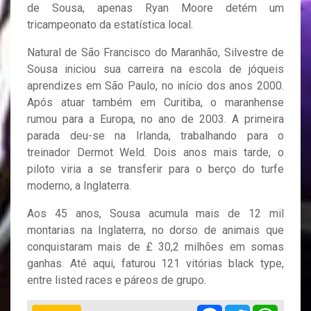
de Sousa, apenas Ryan Moore detém um
tricampeonato da estatística local.
Natural de São Francisco do Maranhão, Silvestre de
Sousa iniciou sua carreira na escola de jóqueis
aprendizes em São Paulo, no início dos anos 2000.
Após atuar também em Curitiba, o maranhense
rumou para a Europa, no ano de 2003. A primeira
parada deu-se na Irlanda, trabalhando para o
treinador Dermot Weld. Dois anos mais tarde, o
piloto viria a se transferir para o berço do turfe
moderno, a Inglaterra.
Aos 45 anos, Sousa acumula mais de 12 mil
montarias na Inglaterra, no dorso de animais que
conquistaram mais de £ 30,2 milhões em somas
ganhas. Até aqui, faturou 121 vitórias black type,
entre listed races e páreos de grupo.
Facebook
Twitter
Whats