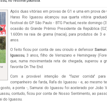
su, no festival paulista.
Após duas vitórias em provas de G1 e uma em prova de 
Haras Rio Iguassu alcançou sua quarta vitória graduad
festival do GP São Paulo - BTG Pactual, neste domingo (3)
ocasião do Grande Prêmio Presidente da República (G2
1.600m na raia de grama (macia), para produtos de 3 e
anos.
O feito ficou por conta de seu crioulo e defensor
Samura
Iguassu
, 3 anos, filho de Verrazano e Hemingway (Fores
que, numa movimentada reta de chegada, superou a g
favorita On The End.
he
Com a provável intenção de "fazer corrida" para
companheiro de farda, Rafa do Iguassu - e, ao mesmo t
osto, a ponta -, Samurai do Iguassu foi acelerado por João Vi
guassu, contudo, ficou por conta de Nosso Sentimento, ao pass
i do Iguassu.