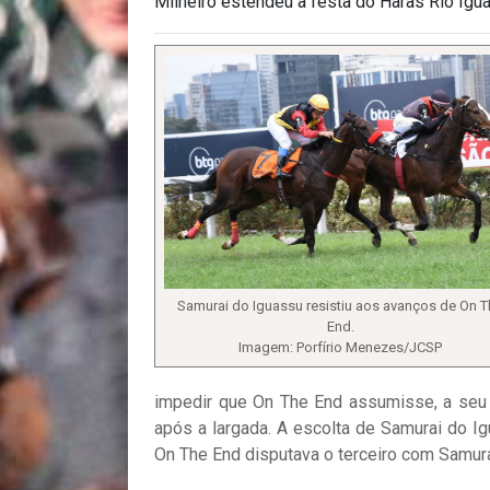
Milheiro estendeu a festa do Haras Rio Iguas
Samurai do Iguassu resistiu aos avanços de On T
End.
Imagem: Porfírio Menezes/JCSP
impedir que On The End assumisse, a seu g
após a largada. A escolta de Samurai do I
On The End disputava o terceiro com Samura