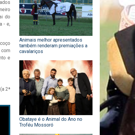
nados
meiro
ai do
 - e,
Animais melhor apresentados
scoço
também renderam premiações a
u com
cavalariços
nto e
(a 2ª
Obataye é o Animal do Ano no
Troféu Mossoró