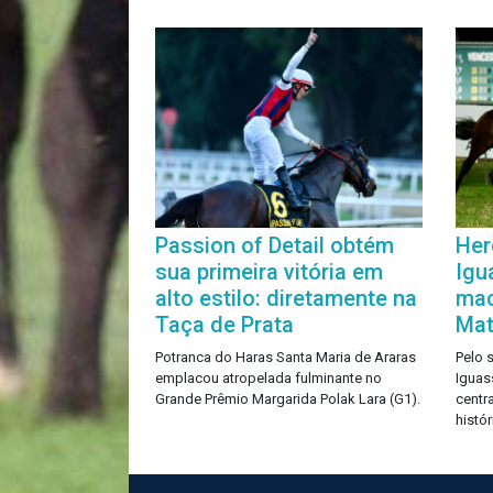
Passion of Detail obtém
Her
sua primeira vitória em
Igu
alto estilo: diretamente na
mac
Taça de Prata
Mat
Potranca do Haras Santa Maria de Araras
Pelo 
emplacou atropelada fulminante no
Iguas
Grande Prêmio Margarida Polak Lara (G1).
centra
histó