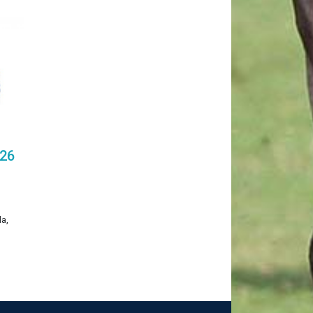
026
a,