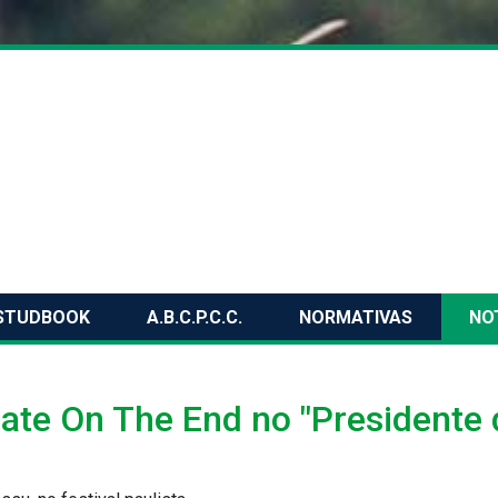
STUDBOOK
A.B.C.P.C.C.
NORMATIVAS
NO
ate On The End no "Presidente 