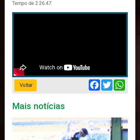
Tempo de 2:26.47.
Facebook
Twitter
Whats
Voltar
Mais notícias