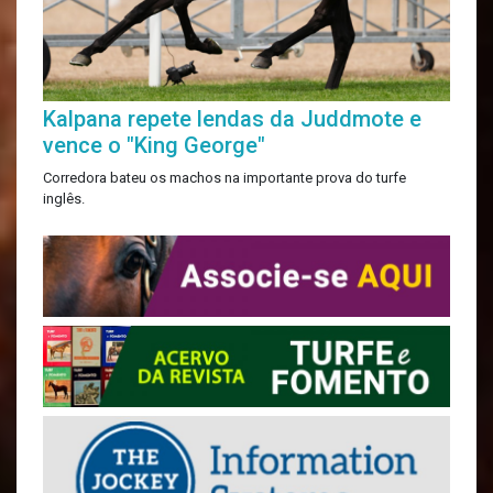
Kalpana repete lendas da Juddmote e
vence o "King George"
Corredora bateu os machos na importante prova do turfe
inglês.