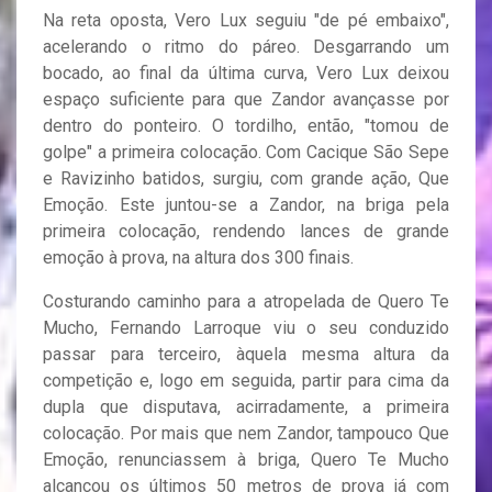
Na reta oposta, Vero Lux seguiu "de pé embaixo",
acelerando o ritmo do páreo. Desgarrando um
bocado, ao final da última curva, Vero Lux deixou
espaço suficiente para que Zandor avançasse por
dentro do ponteiro. O tordilho, então, "tomou de
golpe" a primeira colocação. Com Cacique São Sepe
e Ravizinho batidos, surgiu, com grande ação, Que
Emoção. Este juntou-se a Zandor, na briga pela
primeira colocação, rendendo lances de grande
emoção à prova, na altura dos 300 finais.
Costurando caminho para a atropelada de Quero Te
Mucho, Fernando Larroque viu o seu conduzido
passar para terceiro, àquela mesma altura da
competição e, logo em seguida, partir para cima da
dupla que disputava, acirradamente, a primeira
colocação. Por mais que nem Zandor, tampouco Que
Emoção, renunciassem à briga, Quero Te Mucho
alcançou os últimos 50 metros de prova já com