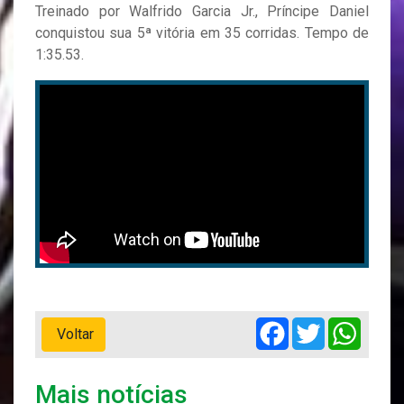
Treinado por Walfrido Garcia Jr., Príncipe Daniel
conquistou sua 5ª vitória em 35 corridas. Tempo de
1:35.53.
Facebook
Twitter
Whats
Voltar
Mais notícias