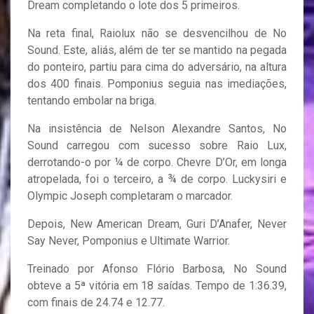
Dream completando o lote dos 5 primeiros.
Na reta final, Raiolux não se desvencilhou de No
Sound. Este, aliás, além de ter se mantido na pegada
do ponteiro, partiu para cima do adversário, na altura
dos 400 finais. Pomponius seguia nas imediações,
tentando embolar na briga.
Na insistência de Nelson Alexandre Santos, No
Sound carregou com sucesso sobre Raio Lux,
derrotando-o por ¼ de corpo. Chevre D’Or, em longa
atropelada, foi o terceiro, a ¾ de corpo. Luckysiri e
Olympic Joseph completaram o marcador.
Depois, New American Dream, Guri D’Anafer, Never
Say Never, Pomponius e Ultimate Warrior.
Treinado por Afonso Flório Barbosa, No Sound
obteve a 5ª vitória em 18 saídas. Tempo de 1:36.39,
com finais de 24.74 e 12.77.