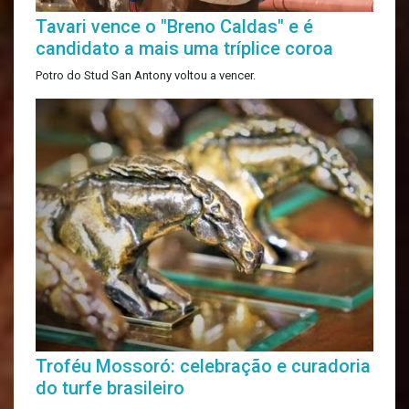
Tavari vence o "Breno Caldas" e é
candidato a mais uma tríplice coroa
Potro do Stud San Antony voltou a vencer.
Troféu Mossoró: celebração e curadoria
do turfe brasileiro