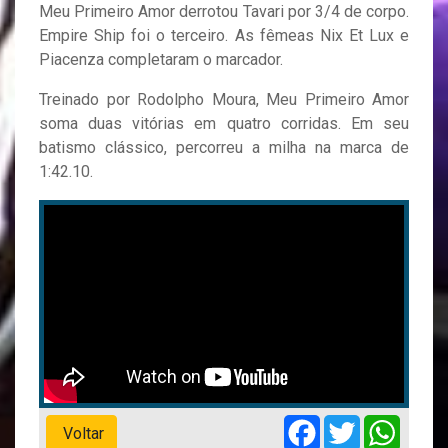
Meu Primeiro Amor derrotou Tavari por 3/4 de corpo.
Empire Ship foi o terceiro. As fêmeas Nix Et Lux e
Piacenza completaram o marcador.
Treinado por Rodolpho Moura, Meu Primeiro Amor
soma duas vitórias em quatro corridas. Em seu
batismo clássico, percorreu a milha na marca de
1:42.10.
Facebook
Twitter
Whats
Voltar