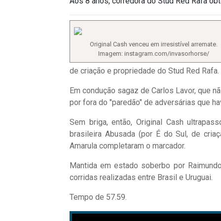
Aos 8 anos, corredora do Stud Red Rafa obt
Original Cash venceu em irresistível arremate.
Imagem: instagram.com/invasorhorse/
de criação e propriedade do Stud Red Rafa.
Em condução sagaz de Carlos Lavor, que não
por fora do "paredão" de adversárias que hav
Sem briga, então, Original Cash ultrapas
brasileira Abusada (por É do Sul, de cri
Amarula completaram o marcador.
Mantida em estado soberbo por Raimundo 
corridas realizadas entre Brasil e Uruguai.
Tempo de 57.59.