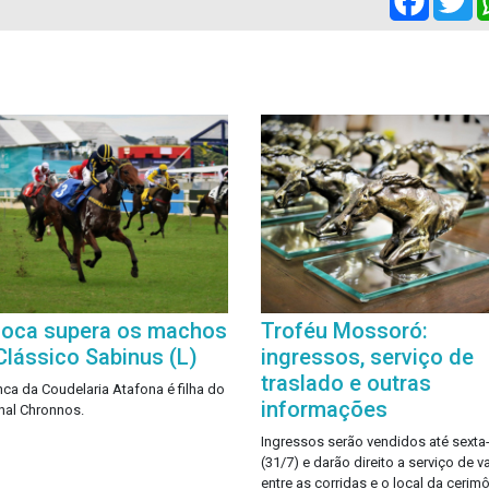
oca supera os machos
Troféu Mossoró:
Clássico Sabinus (L)
ingressos, serviço de
traslado e outras
nca da Coudelaria Atafona é filha do
informações
nal Chronnos.
Ingressos serão vendidos até sexta-
(31/7) e darão direito a serviço de v
entre as corridas e o local da cerimô