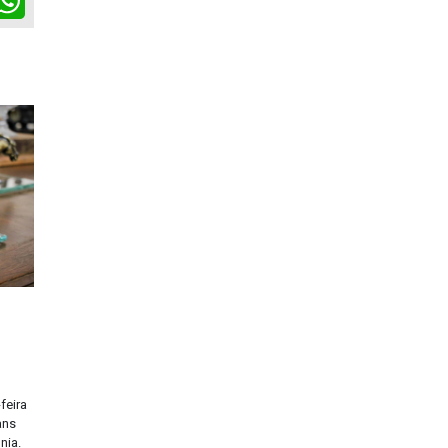
feira
ans
nia.