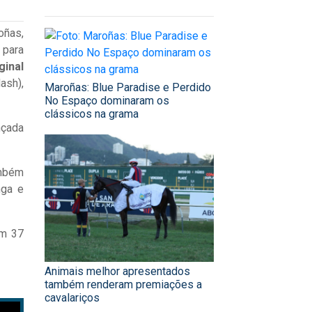
oñas,
 para
ginal
ash),
Maroñas: Blue Paradise e Perdido
No Espaço dominaram os
clássicos na grama
nçada
ambém
nga e
em 37
Animais melhor apresentados
também renderam premiações a
cavalariços