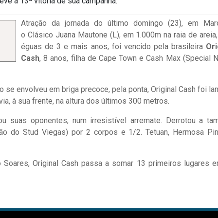
eve a 13ª vitória de sua campanha.
Atração da jornada do último domingo (23), em Mar
o Clásico Juana Mautone (L), em 1.000m na raia de areia,
éguas de 3 e mais anos, foi vencido pela brasileira
Ori
Cash
, 8 anos, filha de Cape Town e Cash Max (Special N
 se envolveu em briga precoce, pela ponta, Original Cash foi la
ia, à sua frente, na altura dos últimos 300 metros.
sou suas oponentes, num irresistível arremate. Derrotou a t
ação do Stud Viegas) por 2 corpos e 1/2. Tetuan, Hermosa Pi
Soares, Original Cash passa a somar 13 primeiros lugares 