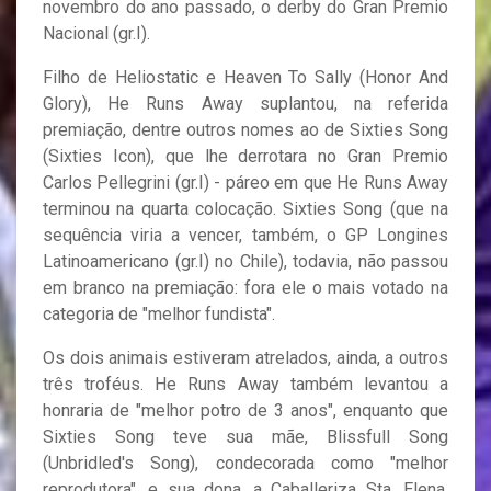
novembro do ano passado, o derby do Gran Premio
Nacional (gr.I).
Filho de Heliostatic e Heaven To Sally (Honor And
Glory), He Runs Away suplantou, na referida
premiação, dentre outros nomes ao de Sixties Song
(Sixties Icon), que lhe derrotara no Gran Premio
Carlos Pellegrini (gr.I) - páreo em que He Runs Away
terminou na quarta colocação. Sixties Song (que na
sequência viria a vencer, também, o GP Longines
Latinoamericano (gr.I) no Chile), todavia, não passou
em branco na premiação: fora ele o mais votado na
categoria de "melhor fundista".
Os dois animais estiveram atrelados, ainda, a outros
três troféus. He Runs Away também levantou a
honraria de "melhor potro de 3 anos", enquanto que
Sixties Song teve sua mãe, Blissfull Song
(Unbridled's Song), condecorada como "melhor
reprodutora", e sua dona, a Caballeriza Sta. Elena,