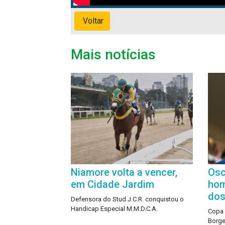
Voltar
Mais notícias
Niamore volta a vencer,
Osc
em Cidade Jardim
hom
dos
Defensora do Stud J.C.R. conquistou o
Handicap Especial M.M.D.C.A.
Copa 
Borge