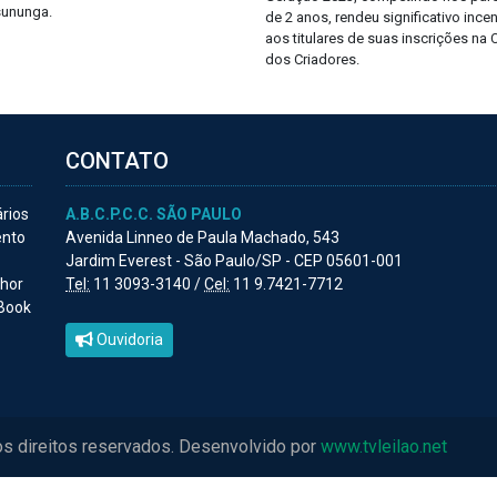
sununga.
de 2 anos, rendeu significativo incen
aos titulares de suas inscrições na
dos Criadores.
CONTATO
ários
A.B.C.P.C.C. SÃO PAULO
ento
Avenida Linneo de Paula Machado, 543
Jardim Everest - São Paulo/SP - CEP 05601-001
lhor
Tel:
11 3093-3140 /
Cel:
11 9.7421-7712
 Book
Ouvidoria
os direitos reservados. Desenvolvido por
www.tvleilao.net