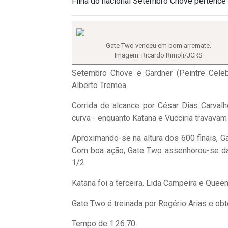
Filha do nacional Setembro Chove pertence 
Gate Two venceu em bom arremate.
Imagem: Ricardo Rimoli/JCRS
Setembro Chove e Gardner (Peintre Celeb
Alberto Tremea.
Corrida de alcance por César Dias Carvalh
curva - enquanto Katana e Vucciria travavam
Aproximando-se na altura dos 600 finais, Ga
Com boa ação, Gate Two assenhorou-se da d
1/2.
Katana foi a terceira. Lida Campeira e Quee
Gate Two é treinada por Rogério Arias e obt
Tempo de 1:26.70.