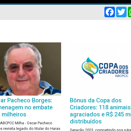
Facebo
Tw
ar Pacheco Borges:
Bônus da Copa dos
enagem no embate
Criadores: 118 animais
 milheiros
agraciados e R$ 245 mi
distribuídos
ABCPCC Milha - Oscar Pacheco
s revisita legado do titular do Haras
Geração 2023, competindo nos pár