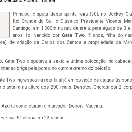
a Marciano Alberto Tremea.
Principal disputa desta quinta-feira (30), no Jockey Cl
Rio Grande do Sul, o Clássico Presidente Vicente Ma
Santiago, em 1.380m na raia de areia, para éguas de 3 e
anos, foi vencido por
Gate Two
, 5 anos, filha do nac
re), de criação de Carlos dos Santos e propriedade de Mar
o, Gate Two disputava a sexta e última colocação, na cabecei
 intensa briga pela ponta, no outro extremo do pelotão.
te Two ingressou na reta final já em posição de ataque às ponte
ianteira na altura dos 200 finais. Derrotou Onorata por 2 cor
n Azurra completaram o marcador. Depois, Vucciria.
eve sua 6ª vitória em 22 saídas.