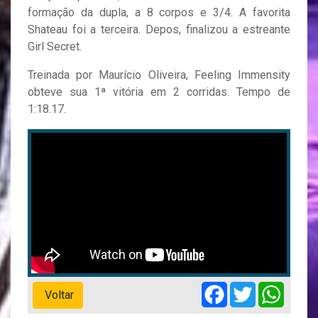
formação da dupla, a 8 corpos e 3/4. A favorita
Shateau foi a terceira. Depos, finalizou a estreante
Girl Secret.
Treinada por Maurício Oliveira, Feeling Immensity
obteve sua 1ª vitória em 2 corridas. Tempo de
1:18.17.
Facebook
Twitter
Whats
Voltar