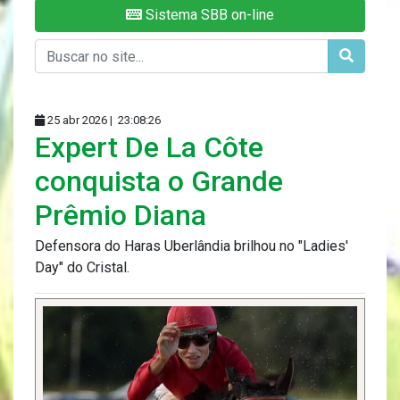
Sistema SBB on-line
25 abr 2026 |
23:08:26
Expert De La Côte
conquista o Grande
Prêmio Diana
Defensora do Haras Uberlândia brilhou no "Ladies'
Day" do Cristal.