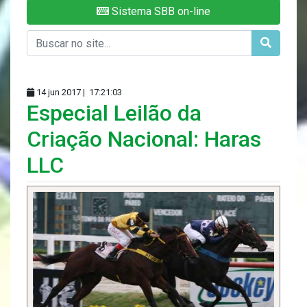
Sistema SBB on-line
14 jun 2017 |
17:21:03
Especial Leilão da
Criação Nacional: Haras
LLC