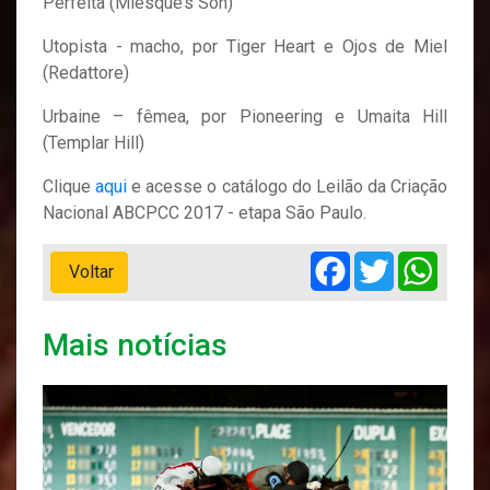
Perfeita (Miesque’s Son)
Utopista - macho, por Tiger Heart e Ojos de Miel
(Redattore)
Urbaine – fêmea, por Pioneering e Umaita Hill
(Templar Hill)
Clique
aqui
e acesse o catálogo do Leilão da Criação
Nacional ABCPCC 2017 - etapa São Paulo.
Facebook
Twitter
Whats
Voltar
Mais notícias