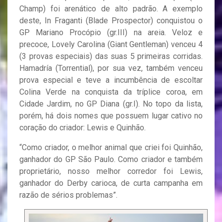
Champ) foi arenático de alto padrão. A exemplo
deste, In Fraganti (Blade Prospector) conquistou o
GP Mariano Procópio (gr.III) na areia. Veloz e
precoce, Lovely Carolina (Giant Gentleman) venceu 4
(3 provas especiais) das suas 5 primeiras corridas.
Hamadría (Torrential), por sua vez, também venceu
prova especial e teve a incumbência de escoltar
Colina Verde na conquista da tríplice coroa, em
Cidade Jardim, no GP Diana (gr.I). No topo da lista,
porém, há dois nomes que possuem lugar cativo no
coração do criador: Lewis e Quinhão.
“Como criador, o melhor animal que criei foi Quinhão,
ganhador do GP São Paulo. Como criador e também
proprietário, nosso melhor corredor foi Lewis,
ganhador do Derby carioca, de curta campanha em
razão de sérios problemas”.