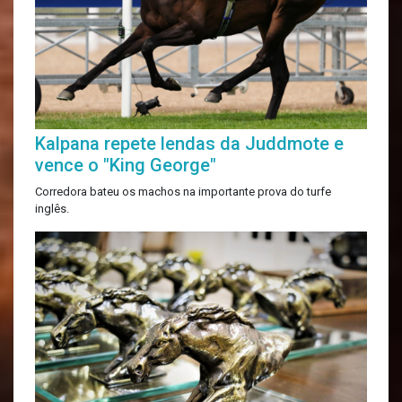
Kalpana repete lendas da Juddmote e
vence o "King George"
Corredora bateu os machos na importante prova do turfe
inglês.