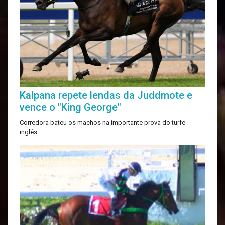
Kalpana repete lendas da Juddmote e
vence o "King George"
Corredora bateu os machos na importante prova do turfe
inglês.