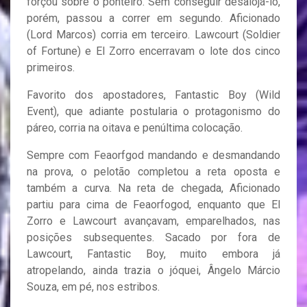
forçou sobre o ponteiro. Sem conseguir desalojá-lo,
porém, passou a correr em segundo. Aficionado
(Lord Marcos) corria em terceiro. Lawcourt (Soldier
of Fortune) e El Zorro encerravam o lote dos cinco
primeiros.
Favorito dos apostadores, Fantastic Boy (Wild
Event), que adiante postularia o protagonismo do
páreo, corria na oitava e penúltima colocação.
Sempre com Feaorfgod mandando e desmandando
na prova, o pelotão completou a reta oposta e
também a curva. Na reta de chegada, Aficionado
partiu para cima de Feaorfogod, enquanto que El
Zorro e Lawcourt avançavam, emparelhados, nas
posições subsequentes. Sacado por fora de
Lawcourt, Fantastic Boy, muito embora já
atropelando, ainda trazia o jóquei, Ângelo Márcio
Souza, em pé, nos estribos.