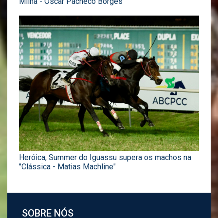
Milha - Oscar Pacheco Borges
Heróica, Summer do Iguassu supera os machos na
"Clássica - Matias Machline"
SOBRE NÓS