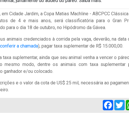
mentar, juntamente do added do páreo. Saiba mais.
, em Cidade Jardim, a Copa Matias Machline - ABCPCC Clássica 
tos de 4 e mais anos, será classificatória para o Gran P
do para o dia 18 de outubro, no Hipódromo da Gávea.
s animais credenciados à corrida pela vaga, deverão, na data 
 conferir a chamada
), pagar taxa suplementar de R$ 15.000,00.
taxa suplementar, ainda que seu animal venha a vencer o páreo
. Do mesmo modo, dentre os animais com taxa suplementar 
ão ganhador e/ou colocado.
scrições e o valor da cota de US$ 25 mil, necessária ao pagamen
eiro.
Facebo
Tw