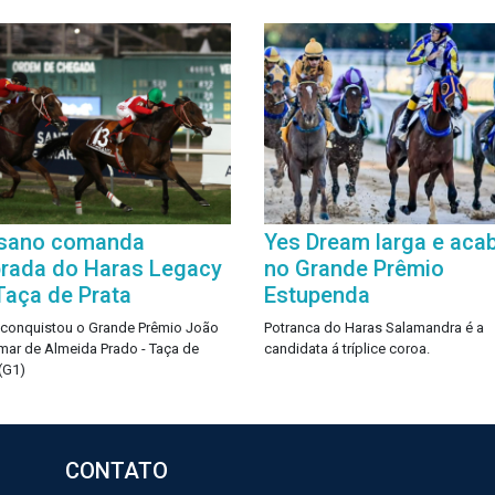
sano comanda
Yes Dream larga e aca
rada do Haras Legacy
no Grande Prêmio
Taça de Prata
Estupenda
 conquistou o Grande Prêmio João
Potranca do Haras Salamandra é a
ar de Almeida Prado - Taça de
candidata á tríplice coroa.
 (G1)
CONTATO