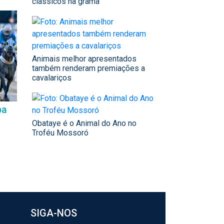
clássicos na grama
Animais melhor apresentados
também renderam premiações a
cavalariços
ba
Obataye é o Animal do Ano no
Troféu Mossoró
SIGA-NOS