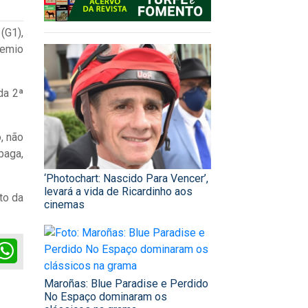
(G1),
remio
da 2ª
, não
paga,
‘Photochart: Nascido Para Vencer’,
levará a vida de Ricardinho aos
to da
cinemas
ok
itter
WhatsApp
Maroñas: Blue Paradise e Perdido
No Espaço dominaram os