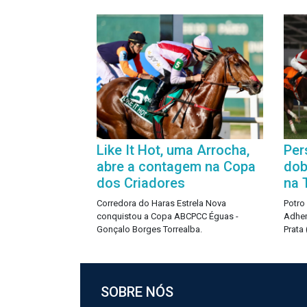
Like It Hot, uma Arrocha,
Per
abre a contagem na Copa
dob
dos Criadores
na 
Corredora do Haras Estrela Nova
Potro
conquistou a Copa ABCPCC Éguas -
Adhem
Gonçalo Borges Torrealba.
Prata
SOBRE NÓS