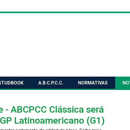
STUDBOOK
A.B.C.P.C.C.
NORMATIVAS
NO
e - ABCPCC Clássica será
o GP Latinoamericano (G1)