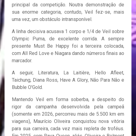
principal da competição. Noutra demonstração de
sua enorme categoria, contudo, Veil fez-se, mais
uma vez, um obstáculo intransponível.
A linha decisiva acusava 1 corpo e 1/4 de Veil sobre
Olympic Puma, de excelente corrida. A sempre
presente Must Be Happy foi a terceira colocada,
com All Red Love e Niagara dando números finais ao
marcador.
A seguir, Literatura, La Laitière, Hello Afleet,
Taichung, Diana Ross, Have A Glory, Não Para Não e
Bubble O'Gold.
Mantendo Veil em forma soberba, a despeito do
rigor da campanha desenvolvida pela campeã
(somente em 2026, percorreu mais de 5.500 km em
viagens), Maurício Oliveira conquistou nova vitória
para sua carreira, cada vez mais repleta de troféus.
Em 2025, com Raya Queen, aliás, Oliveira e Belmont