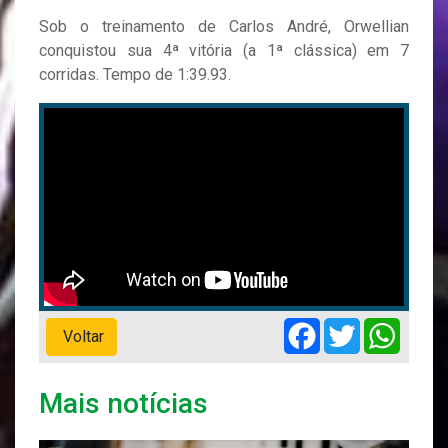
Sob o treinamento de Carlos André, Orwellian
conquistou sua 4ª vitória (a 1ª clássica) em 7
corridas. Tempo de 1:39.93.
Facebook
Twitter
Whats
Voltar
Mais notícias