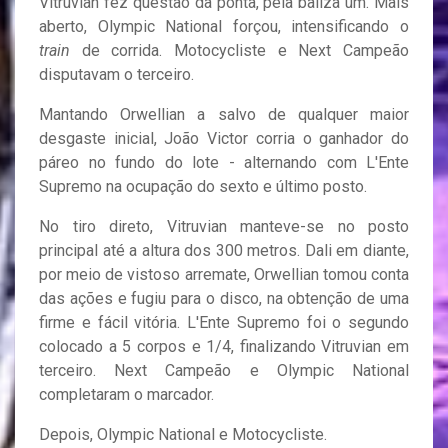
Vitruvian fez questão da ponta, pela baliza um. Mais
aberto, Olympic National forçou, intensificando o
train
de corrida. Motocycliste e Next Campeão
disputavam o terceiro.
Mantando Orwellian a salvo de qualquer maior
desgaste inicial, João Victor corria o ganhador do
páreo no fundo do lote - alternando com L'Ente
Supremo na ocupação do sexto e último posto.
No tiro direto, Vitruvian manteve-se no posto
principal até a altura dos 300 metros. Dali em diante,
por meio de vistoso arremate, Orwellian tomou conta
das ações e fugiu para o disco, na obtenção de uma
firme e fácil vitória. L'Ente Supremo foi o segundo
colocado a 5 corpos e 1/4, finalizando Vitruvian em
terceiro. Next Campeão e Olympic National
completaram o marcador.
Depois, Olympic National e Motocycliste.