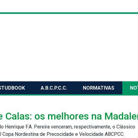
STUDBOOK
A.B.C.P.C.C.
NORMATIVAS
NO
e Calas: os melhores na Madal
o Henrique F.A. Pereira venceram, respectivamente, o Clássico
al Copa Nordestina de Precocidade e Velocidade ABCPCC.