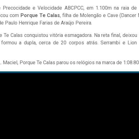
e Precocidade e Velocidade ABCPCC, em 1.100m na raia de 
 ficou com
Porque Te Calas
, filha de Molengão e Cave (Dancer 
e Paulo Henrique Farias de Araújo Pereira.
Te Calas conquistou vitória esmagadora. Na reta final, deixou
 formou a dupla, cerca de 20 corpos atrás. Serrambi e Lion
L. Maciel, Porque Te Calas parou os relógios na marca de 1:08.80