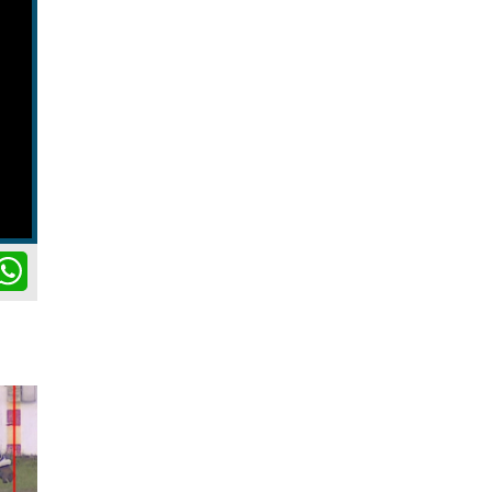
ok
itter
WhatsApp