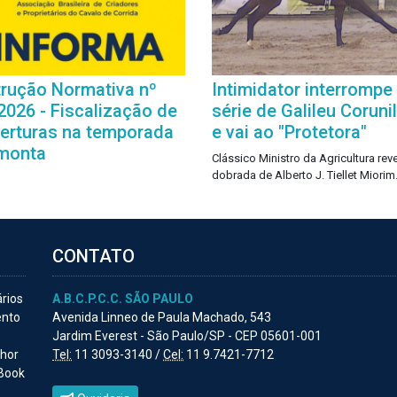
trução Normativa nº
Intimidator interrompe
2026 - Fiscalização de
série de Galileu Coruni
erturas na temporada
e vai ao "Protetora"
monta
Clássico Ministro da Agricultura rev
dobrada de Alberto J. Tiellet Miorim
CONTATO
ários
A.B.C.P.C.C. SÃO PAULO
ento
Avenida Linneo de Paula Machado, 543
Jardim Everest - São Paulo/SP - CEP 05601-001
lhor
Tel:
11 3093-3140 /
Cel:
11 9.7421-7712
 Book