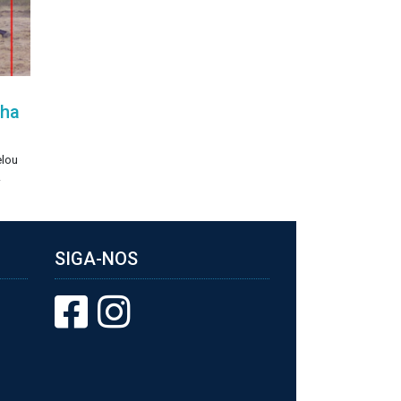
lha
elou
.
SIGA-NOS