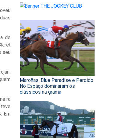
moveu
 duas
ia de
laret
o seu
ojan.
 quem
Maroñas: Blue Paradise e Perdido
No Espaço dominaram os
clássicos na grama
meira
 teve
4. Em