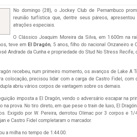
No domingo (28), o Jockey Club de Pernambuco pro
reunião turfística que, dentre seus páreos, apresentou
atrações especiais.
O Clássico Joaquim Moreira da Silva, em 1.600m na ra
anos, teve em
El Dragón
, 5 anos, filho do nacional Onzaneiro e C
osé Andrade da Cunha e propriedade do Stud No Stress Recife, 
ragón recebeu, num primeiro momento, os avanços de Lake A Tr
eira colocação, precisou lidar com a carga de Castro Fidel, com
 dupla abriu vários corpos de vantagem sobre os demais.
seguição imposta a El Dragón, vendo o adversário escapar na pri
na prova. No tiro direto, em que pese o train de luxo, El Dragón
s. Exigido por W. Pereira, derrotou Olimac por 3 corpos e 1/
rojan e Castro Fidel completaram o marcador.
tou a milha no tempo de 1:44.00.