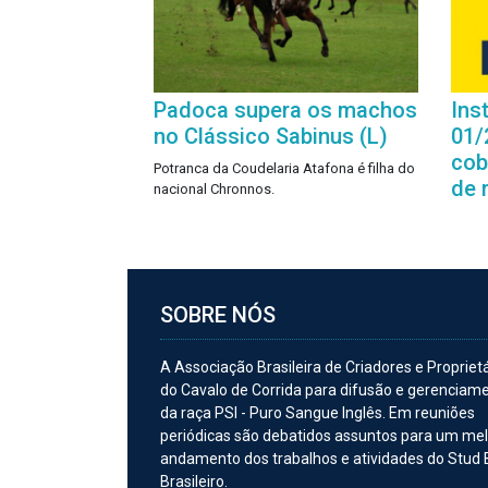
Padoca supera os machos
Ins
no Clássico Sabinus (L)
01/
cob
Potranca da Coudelaria Atafona é filha do
de 
nacional Chronnos.
SOBRE NÓS
A Associação Brasileira de Criadores e Propriet
do Cavalo de Corrida para difusão e gerenciam
da raça PSI - Puro Sangue Inglês. Em reuniões
periódicas são debatidos assuntos para um me
andamento dos trabalhos e atividades do Stud
Brasileiro.