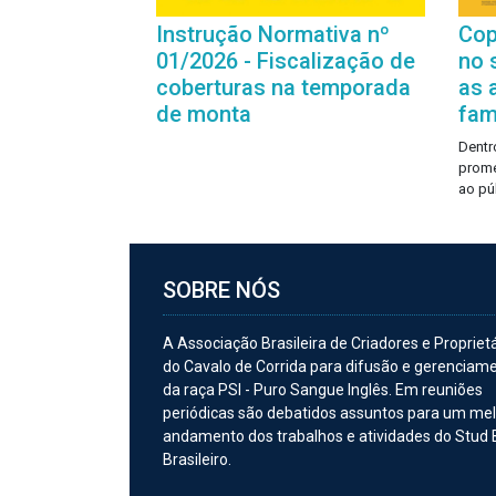
Instrução Normativa nº
Cop
01/2026 - Fiscalização de
no 
coberturas na temporada
as 
de monta
famí
Dentro
prome
ao pú
SOBRE NÓS
A Associação Brasileira de Criadores e Propriet
do Cavalo de Corrida para difusão e gerenciam
da raça PSI - Puro Sangue Inglês. Em reuniões
periódicas são debatidos assuntos para um me
andamento dos trabalhos e atividades do Stud
Brasileiro.