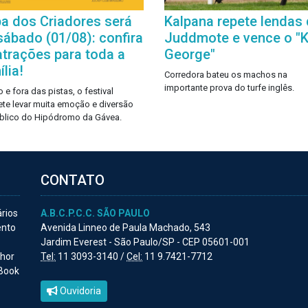
a dos Criadores será
Kalpana repete lendas
sábado (01/08): confira
Juddmote e vence o "K
atrações para toda a
George"
lia!
Corredora bateu os machos na
importante prova do turfe inglês.
 e fora das pistas, o festival
te levar muita emoção e diversão
blico do Hipódromo da Gávea.
CONTATO
ários
A.B.C.P.C.C. SÃO PAULO
ento
Avenida Linneo de Paula Machado, 543
Jardim Everest - São Paulo/SP - CEP 05601-001
lhor
Tel:
11 3093-3140 /
Cel:
11 9.7421-7712
 Book
Ouvidoria