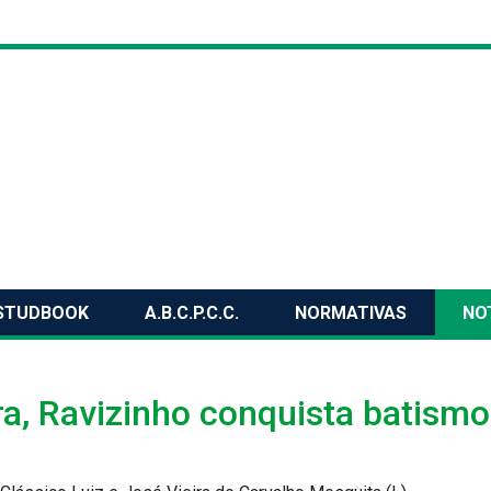
STUDBOOK
A.B.C.P.C.C.
NORMATIVAS
NO
ra, Ravizinho conquista batismo