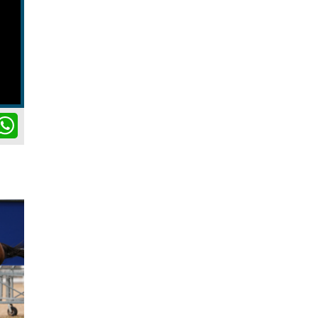
ok
itter
WhatsApp