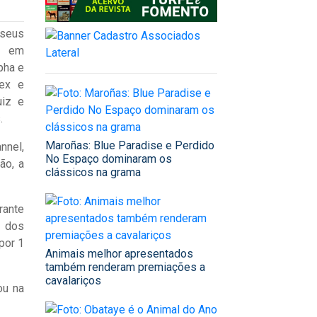
 seus
, em
pha e
tex e
uiz e
.
Maroñas: Blue Paradise e Perdido
nnel,
No Espaço dominaram os
ão, a
clássicos na grama
rante
o dos
por 1
Animais melhor apresentados
também renderam premiações a
cavalariços
ou na