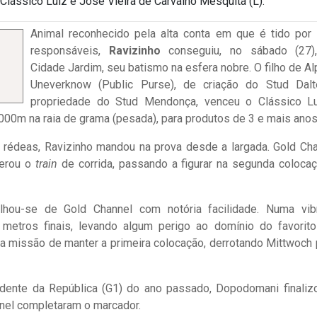
lássico Luiz e José Vieira de Carvalho Mesquita (L).
Animal reconhecido pela alta conta em que é tido por
responsáveis,
Ravizinho
conseguiu, no sábado (27)
Cidade Jardim, seu batismo na esfera nobre. O filho de Al
Uneverknow (Public Purse), de criação do Stud Dal
propriedade do Stud Mendonça, venceu o Clássico L
.000m na raia de grama (pesada), para produtos de 3 e mais anos
édeas, Ravizinho mandou na prova desde a largada. Gold Cha
lerou o
train
de corrida, passando a figurar na segunda colocaç
lhou-se de Gold Channel com notória facilidade. Numa vib
metros finais, levando algum perigo ao domínio do favorit
a missão de manter a primeira colocação, derrotando Mittwoch 
dente da República (G1) do ano passado, Dopodomani finaliz
nnel completaram o marcador.