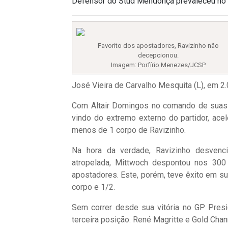
Defensor do Stud Mendonça prevaleceu no C
Favorito dos apostadores, Ravizinho não
decepcionou.
Imagem: Porfírio Menezes/JCSP
José Vieira de Carvalho Mesquita (L), em 2
Com Altair Domingos no comando de suas r
vindo do extremo externo do partidor, ace
menos de 1 corpo de Ravizinho.
Na hora da verdade, Ravizinho desvenci
atropelada, Mittwoch despontou nos 300 
apostadores. Este, porém, teve êxito em su
corpo e 1/2.
Sem correr desde sua vitória no GP Presi
terceira posição. René Magritte e Gold Cha